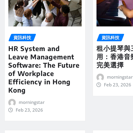
資訊科技
資訊科技
租小提琴與
HR System and
用：香港音
Leave Management
完美選擇
Software: The Future
of Workplace
morningstar
Efficiency in Hong
Feb 23, 2026
Kong
morningstar
Feb 23, 2026