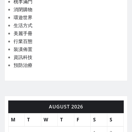
桃李滿門
消閉購物
環遊世界
生活方式
美麗手冊
行業百態
裝潢佈置
資訊科技
預防治療
AUGUST 2026
M
T
W
T
F
S
S